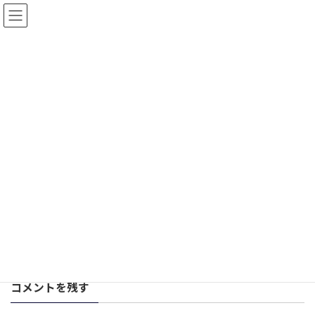
コ
ナ
ン
ビ
sitemap
テ
ゲ
ン
ー
ツ
シ
へ
ョ
ホーム
sitemap
ス
ン
キ
に
ッ
移
プ
動
コメントを残す