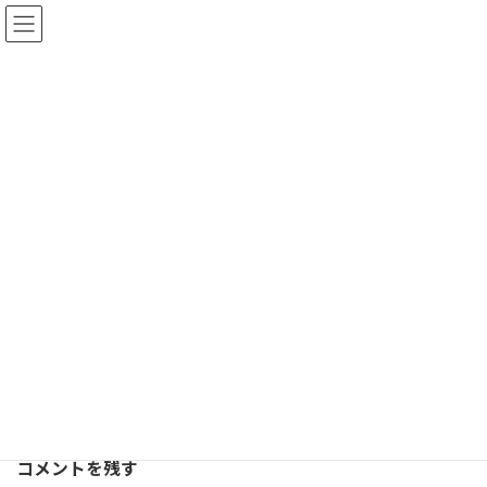
コ
ナ
ン
ビ
真ん中
テ
ゲ
ン
ー
ツ
シ
へ
ョ
ホーム
真ん中
ス
ン
キ
に
ッ
移
プ
動
コメントを残す