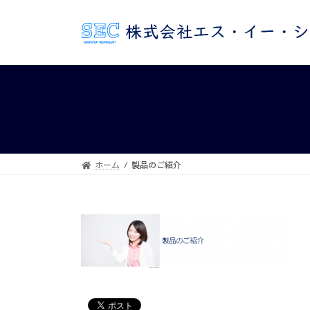
コ
ナ
ン
ビ
テ
ゲ
ン
ー
ツ
シ
へ
ョ
ス
ン
キ
に
ッ
移
プ
動
ホーム
製品のご紹介