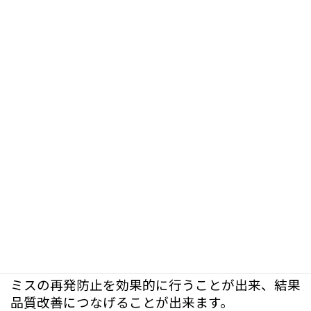
入力作業全体を見渡した”
作
業管理
”を行うことが出来ま
す。
また、当社製Super-Entryシリーズでは入力時の
キー操作を全て記録し、入力作業後にミスが発覚
した場合、どのような経緯でミスに至ったかを確
認できる
”
トレースシステム
”も標準で
備えております。
ミスの再発防止を効果的に行うことが出来、結果
品質改善につなげることが出来ます。