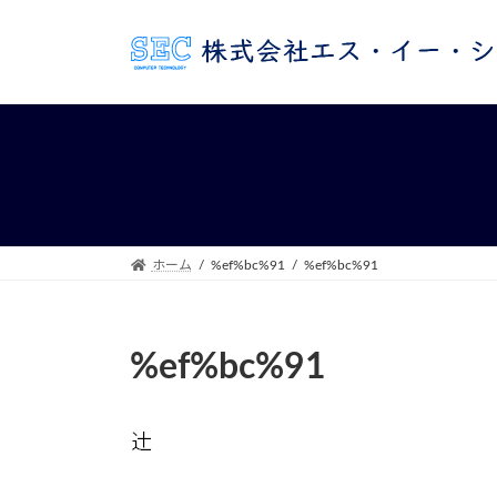
コ
ナ
ン
ビ
テ
ゲ
ン
ー
ツ
シ
へ
ョ
ス
ン
キ
に
ッ
移
プ
動
ホーム
%ef%bc%91
%ef%bc%91
%ef%bc%91