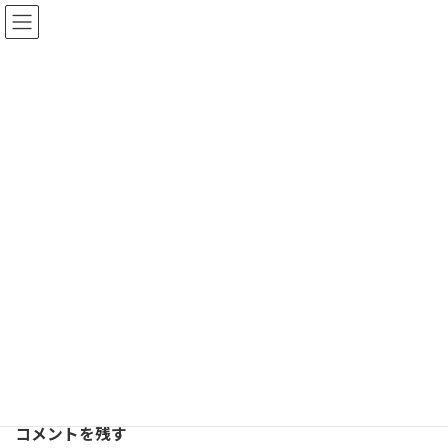
コ
ナ
ン
ビ
メディア
テ
ゲ
ン
ー
ツ
シ
へ
ョ
ホーム
favicon - _________
favicon - _________
ス
ン
キ
に
ッ
移
favicon - _________
プ
動
コメントを残す